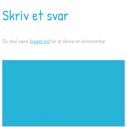
Skriv et svar
Du skal være
logget ind
for at skrive en kommentar.
©2005-2022 - Sjovforbørn.dk, Intet materiale må gengives
uden skriftligt samtykke fra Sjovforbørn.dk |
Samlelån
for at
spare penge i din familie.