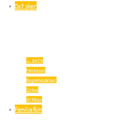
Det sker
←
BACK
Familiespil
Boganmeldelser
Cirkus
Artikler
Familiefilm