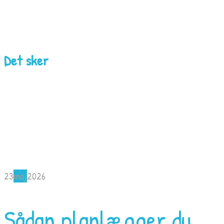
Det sker
23
maj
2026
Sådan planlægger du