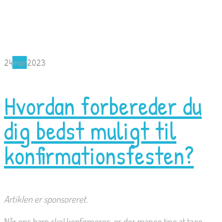
24
mar
2023
Hvordan forbereder du
dig bedst muligt til
konfirmationsfesten?
Artiklen er sponsoreret.
Når ens barn skal konfirmeres, er der mange ting at tage