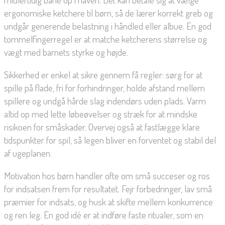
ergonomiske ketchere til børn, så de lærer korrekt greb og
undgår generende belastning i håndled eller albue. En god
tommelfingerregel er at matche ketcherens størrelse og
vægt med barnets styrke og højde.
Sikkerhed er enkel at sikre gennem få regler: sørg for at
spille på flade, fri for forhindringer, holde afstand mellem
spillere og undgå hårde slag indendørs uden plads. Varm
altid op med lette løbeøvelser og stræk for at mindske
risikoen for småskader. Overvej også at fastlægge klare
tidspunkter for spil, så legen bliver en forventet og stabil del
af ugeplanen.
Motivation hos børn handler ofte om små succeser og ros
for indsatsen frem for resultatet. Fejr forbedringer, lav små
præmier for indsats, og husk at skifte mellem konkurrence
og ren leg. En god idé er at indføre faste ritualer, som en