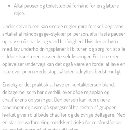
Aftal pauser og toiletstop på forhånd for en glattere
rejse.
Under selve turen kan simple regler gøre forskel: begræns
antallet af håndbagage-stykker pr. person, aftal faste pauser
og hav små snacks og vand til rådighed. Hvis der er børn
med, lav underholdningsplaner til bilturen og sørg for, at alle
sidder sikkert med passende seleløsninger. For ture med
oplevelser undervejs kan det også være en fordel at lave en
liste over prioriterede stop, så tiden udnyttes bedst muligt.
Endelig er det praktisk at have en kontaktperson blandt
deltagerne, som har overblik over både rejseplan og
chaufførens oplysninger. Den person kan koordinere
ændringer og svare på spørgsmål fra resten af gruppen,
hvilket giver ro til både chauffør og de øvrige deltagere. Med
en klar ansvarfordeling mindsker I risiko for misforståelser
og kan fokusere på at nyde udflugten.