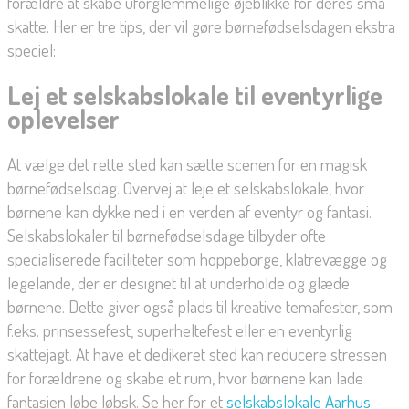
forældre at skabe uforglemmelige øjeblikke for deres små
skatte. Her er tre tips, der vil gøre børnefødselsdagen ekstra
speciel:
Lej et selskabslokale til eventyrlige
oplevelser
At vælge det rette sted kan sætte scenen for en magisk
børnefødselsdag. Overvej at leje et selskabslokale, hvor
børnene kan dykke ned i en verden af eventyr og fantasi.
Selskabslokaler til børnefødselsdage tilbyder ofte
specialiserede faciliteter som hoppeborge, klatrevægge og
legelande, der er designet til at underholde og glæde
børnene. Dette giver også plads til kreative temafester, som
f.eks. prinsessefest, superheltefest eller en eventyrlig
skattejagt. At have et dedikeret sted kan reducere stressen
for forældrene og skabe et rum, hvor børnene kan lade
fantasien løbe løbsk. Se her for et
selskabslokale Aarhus
.