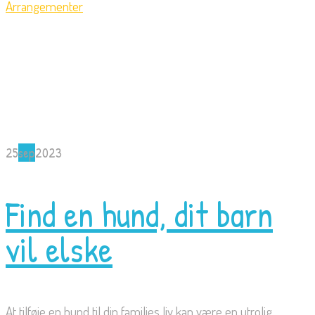
Arrangementer
25
sep
2023
Find en hund, dit barn
vil elske
At tilføje en hund til din families liv kan være en utrolig