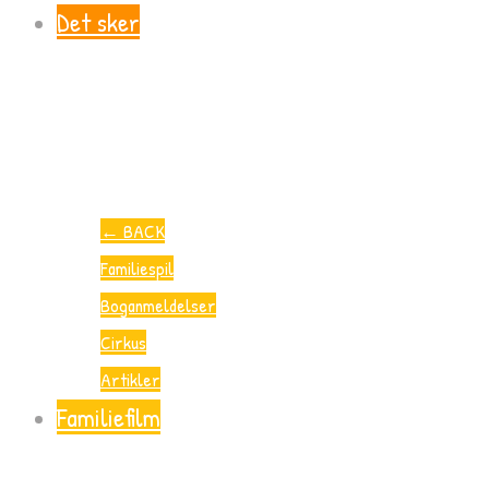
Det sker
←
BACK
Familiespil
Boganmeldelser
Cirkus
Artikler
Familiefilm