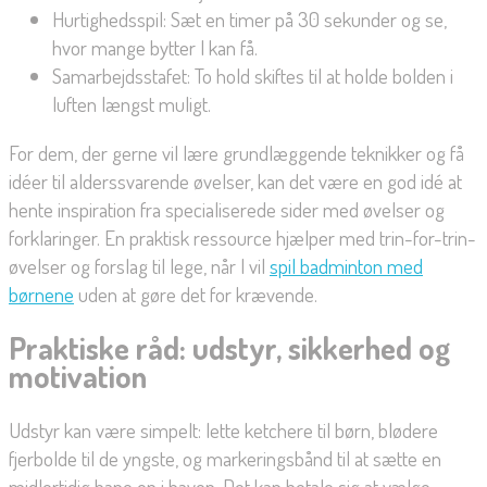
Hurtighedsspil: Sæt en timer på 30 sekunder og se,
hvor mange bytter I kan få.
Samarbejdsstafet: To hold skiftes til at holde bolden i
luften længst muligt.
For dem, der gerne vil lære grundlæggende teknikker og få
idéer til alderssvarende øvelser, kan det være en god idé at
hente inspiration fra specialiserede sider med øvelser og
forklaringer. En praktisk ressource hjælper med trin-for-trin-
øvelser og forslag til lege, når I vil
spil badminton med
børnene
uden at gøre det for krævende.
Praktiske råd: udstyr, sikkerhed og
motivation
Udstyr kan være simpelt: lette ketchere til børn, blødere
fjerbolde til de yngste, og markeringsbånd til at sætte en
midlertidig bane op i haven. Det kan betale sig at vælge