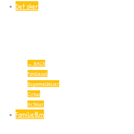
Det sker
←
BACK
Familiespil
Boganmeldelser
Cirkus
Artikler
Familiefilm