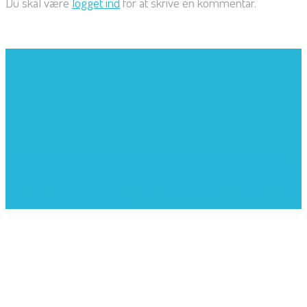
Du skal være
logget ind
for at skrive en kommentar.
©2005-2022 - Sjovforbørn.dk, Intet materiale må gengives
uden skriftligt samtykke fra Sjovforbørn.dk |
Samlelån
for at
spare penge i din familie.