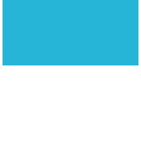
©2005-2022 - Sjovforbørn.dk, Intet materiale må gengives
uden skriftligt samtykke fra Sjovforbørn.dk |
Samlelån
for at
spare penge i din familie.