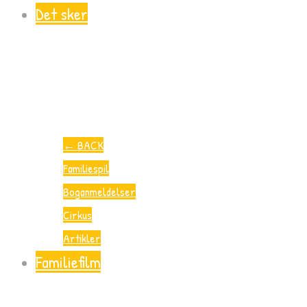
Det sker
←
BACK
Familiespil
Boganmeldelser
Cirkus
Artikler
Familiefilm