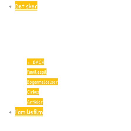
Det sker
←
BACK
Familiespil
Boganmeldelser
Cirkus
Artikler
Familiefilm