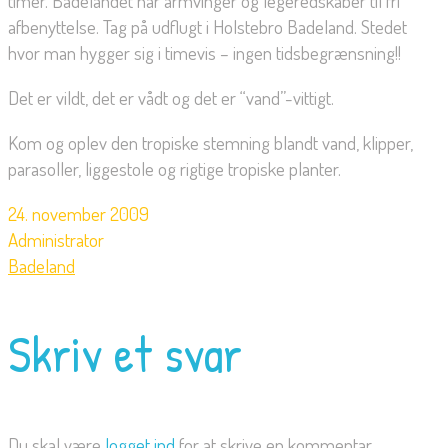
timer. Badelandet har armvinger og legeredskaber til fri
afbenyttelse. Tag på udflugt i Holstebro Badeland. Stedet
hvor man hygger sig i timevis – ingen tidsbegrænsning!!
Det er vildt, det er vådt og det er “vand”-vittigt.
Kom og oplev den tropiske stemning blandt vand, klipper,
parasoller, liggestole og rigtige tropiske planter.
24. november 2009
Administrator
Badeland
Skriv et svar
Du skal være
logget ind
for at skrive en kommentar.