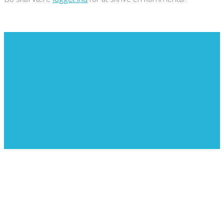
©2005-2022 - Sjovforbørn.dk, Intet materiale må gengives
uden skriftligt samtykke fra Sjovforbørn.dk |
Samlelån
for at
spare penge i din familie.