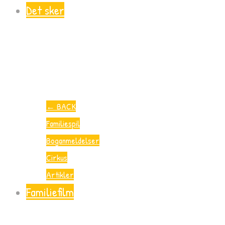
Det sker
←
BACK
Familiespil
Boganmeldelser
Cirkus
Artikler
Familiefilm