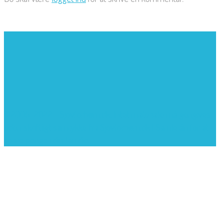
©2005-2022 - Sjovforbørn.dk, Intet materiale må gengives
uden skriftligt samtykke fra Sjovforbørn.dk |
Samlelån
for at
spare penge i din familie.