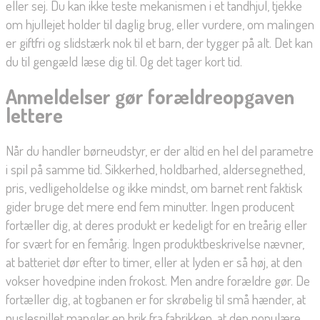
eller sej. Du kan ikke teste mekanismen i et tandhjul, tjekke
om hjullejet holder til daglig brug, eller vurdere, om malingen
er giftfri og slidstærk nok til et barn, der tygger på alt. Det kan
du til gengæld læse dig til. Og det tager kort tid.
Anmeldelser gør forældreopgaven
lettere
Når du handler børneudstyr, er der altid en hel del parametre
i spil på samme tid. Sikkerhed, holdbarhed, aldersegnethed,
pris, vedligeholdelse og ikke mindst, om barnet rent faktisk
gider bruge det mere end fem minutter. Ingen producent
fortæller dig, at deres produkt er kedeligt for en treårig eller
for svært for en femårig. Ingen produktbeskrivelse nævner,
at batteriet dør efter to timer, eller at lyden er så høj, at den
vokser hovedpine inden frokost. Men andre forældre gør. De
fortæller dig, at togbanen er for skrøbelig til små hænder, at
puslespillet mangler en brik fra fabrikken, at den populære