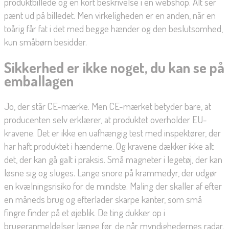
produktbillede og en kort beskrivelse i en webshop. Alt ser
pænt ud på billedet. Men virkeligheden er en anden, når en
toårig får fat i det med begge hænder og den beslutsomhed,
kun småbørn besidder.
Sikkerhed er ikke noget, du kan se på
emballagen
Jo, der står CE-mærke. Men CE-mærket betyder bare, at
producenten selv erklærer, at produktet overholder EU-
kravene. Det er ikke en uafhængig test med inspektører, der
har haft produktet i hænderne. Og kravene dækker ikke alt
det, der kan gå galt i praksis. Små magneter i legetøj, der kan
løsne sig og sluges. Lange snore på krammedyr, der udgør
en kvælningsrisiko for de mindste. Maling der skaller af efter
en måneds brug og efterlader skarpe kanter, som små
fingre finder på et øjeblik. De ting dukker op i
brugeranmeldelser længe før, de når myndighedernes radar.