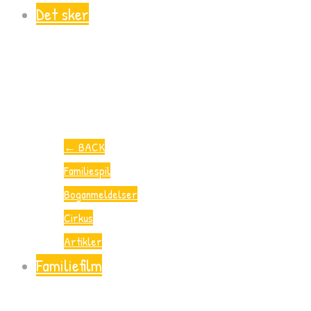
Det sker
←
BACK
Familiespil
Boganmeldelser
Cirkus
Artikler
Familiefilm