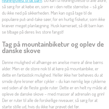
redningsvest til dit barn
. Du kan få redningsveste til alle aldre,
så sørg for at købe en, som er i den rette størrelse – så går
du ikke ned på sikkerheden. Man kan også tage til de
populære put-and-take søer, for en hurtig fisketur, som ikke
kræver meget planlægning. Husk kameraet, så dit barn kan
se tilbage på deres livs store fangst!
Tag på mountainbiketur og oplev de
danske skove
Denne mulighed vil afhænge en anelse mere af dine børns
alder. Men er de store nok til at køre på mountainbike, er
dette en fantastisk mulighed. Heller ikke her behøves du at
smide dyre kroner efter cykler – du kan nemlig leje cyklerne
ved siden af de fleste gode ruter. Dette er en helt ny måde at
opleve de danske skove – med masser af adrenalin og grin!
Der er ruter til alle de forskellige niveauer, så sørg for at
starte stille ud, hvis du ikke har prøvet det før.