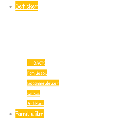
Det sker
←
BACK
Familiespil
Boganmeldelser
Cirkus
Artikler
Familiefilm