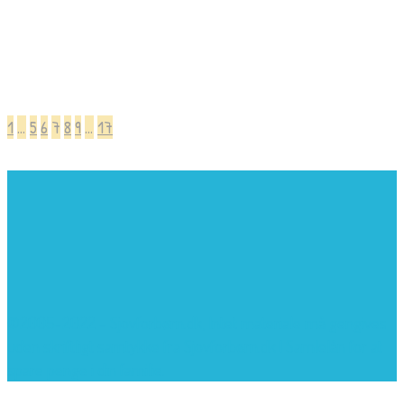
1
…
5
6
7
8
9
…
17
©2005-2022 - Sjovforbørn.dk, Intet materiale må gengives
uden skriftligt samtykke fra Sjovforbørn.dk |
Samlelån
for at
spare penge i din familie.