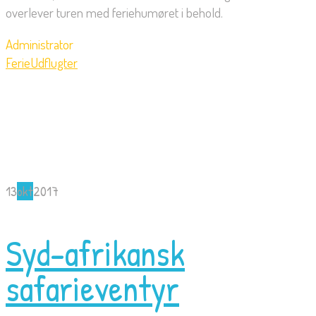
overlever turen med feriehumøret i behold.
Administrator
Ferie
Udflugter
13
okt
2017
Syd-afrikansk
safarieventyr