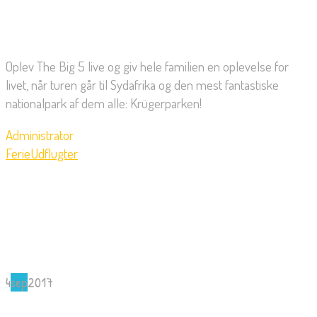
Oplev The Big 5 live og giv hele familien en oplevelse for
livet, når turen går til Sydafrika og den mest fantastiske
nationalpark af dem alle: Krügerparken!
Administrator
Ferie
Udflugter
4
sep
2017