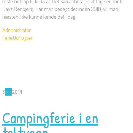
friste helt op til 12-13 år. Det kan anbefales at tage en tur til
Dayz Rønbjerg. Har man besøgt det inden 2010, vil man
næsten ikke kunne kende det i dag.
Administrator
Ferie
Udflugter
8
aug
2017
Campingferie i en
teltvogn