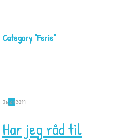
Category "Ferie"
26
jan
2019
Har jeg råd til