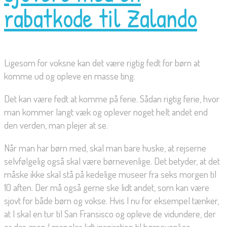
rabatkode til Zalando
Ligesom for voksne kan det være rigtig fedt for børn at
komme ud og opleve en masse ting.
Det kan være fedt at komme på ferie. Sådan rigtig ferie, hvor
man kommer langt væk og oplever noget helt andet end
den verden, man plejer at se.
Når man har børn med, skal man bare huske, at rejserne
selvfølgelig også skal være børnevenlige. Det betyder, at det
måske ikke skal stå på kedelige museer fra seks morgen til
10 aften. Der må også gerne ske lidt andet, som kan være
sjovt for både børn og vokse. Hvis I nu for eksempel tænker,
at I skal en tur til San Fransisco og opleve de vidundere, der
er der, men I mangler lidt inspiration til børnevenlige