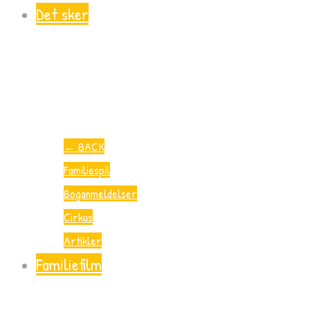
Det sker
←
BACK
Familiespil
Boganmeldelser
Cirkus
Artikler
Familiefilm