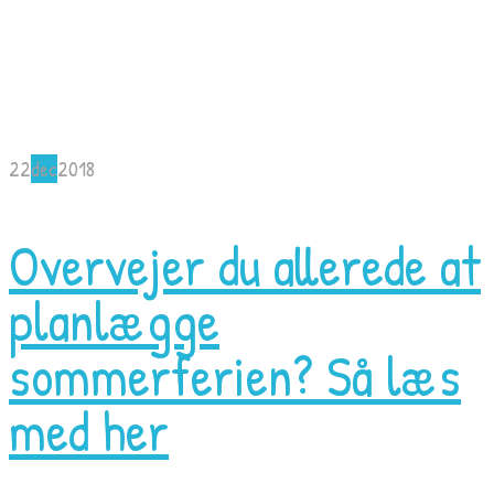
22
dec
2018
Overvejer du allerede at
planlægge
sommerferien? Så læs
med her