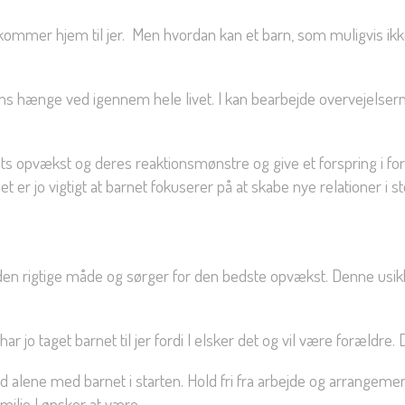
ommer hjem til jer. Men hvordan kan et barn, som muligvis ikke 
s hænge ved igennem hele livet. I kan bearbejde overvejelserne 
 opvækst og deres reaktionsmønstre og give et forspring i forhold 
et er jo vigtigt at barnet fokuserer på at skabe nye relationer i s
n rigtige måde og sørger for den bedste opvækst. Denne usikker
 har jo taget barnet til jer fordi I elsker det og vil være forældre.
tid alene med barnet i starten. Hold fri fra arbejde og arrangem
familie I ønsker at være.