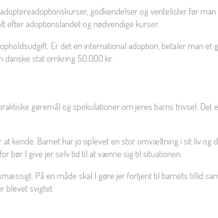
optereadoptionskurser, godkendelser og ventelister før man ka
alt efter adoptionslandet og nødvendige kurser.
 opholdsudgift. Er det en international adoption, betaler man e
en danske stat omkring 50.000 kr.
praktiske gøremål og spekulationer om jeres barns trivsel. Det 
 at kende. Barnet har jo oplevet en stor omvæltning i sit liv og 
bør I give jer selv tid til at vænne sig til situationen.
sesmæssigt. På en måde skal I gøre jer fortjent til barnets tillid 
r blevet svigtet