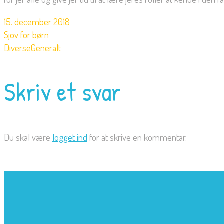
15. december 2018
Sjov for børn
Diverse
Generalt
Skriv et svar
Du skal være
logget ind
for at skrive en kommentar.