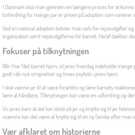
I Danmark skal man igennem en længere proces for at kunne ad
forhindring for mange par er prisen på adoption som varierer 
Ved en national adoption betaler man selv for rejseudgifter og
organisation samt rejseudgifterne for barnet. Heraf dækker d
Fokuser på tilknytningen
Når I har fået barnet hjem, vil jeres hverdag indeholde mange 
godt i de nye omgivelser og trives psykisk i jeres hjem.
I skal vænne jer til at være forældre og lære barnets reaktioner
lære at håndtere. Tilknytningen kan være en udfordring og derfor 
Vis jeres barn at det kan stole på jer og knytte sig til jer følel
sværere kan det være at knytte sig til en ny familie efter man e
Vær afklaret om historierne