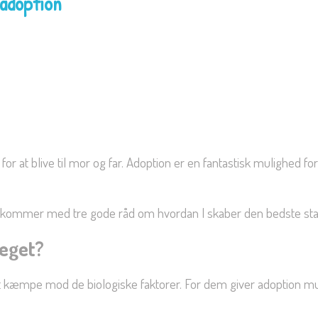
 adoption
or at blive til mor og far. Adoption er en fantastisk mulighed fo
i kommer med tre gode råd om hvordan I skaber den bedste star
meget?
 at kæmpe mod de biologiske faktorer. For dem giver adoption mu