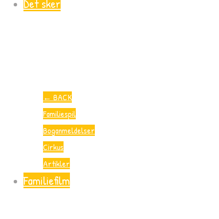
Det sker
←
BACK
Familiespil
Boganmeldelser
Cirkus
Artikler
Familiefilm