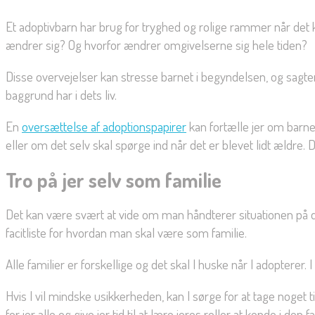
Et adoptivbarn har brug for tryghed og rolige rammer når det k
ændrer sig? Og hvorfor ændrer omgivelserne sig hele tiden?
Disse overvejelser kan stresse barnet i begyndelsen, og sagten
baggrund har i dets liv.
En
oversættelse af adoptionspapirer
kan fortælle jer om barnets
eller om det selv skal spørge ind når det er blevet lidt ældre. D
Tro på jer selv som familie
Det kan være svært at vide om man håndterer situationen på de
facitliste for hvordan man skal være som familie.
Alle familier er forskellige og det skal I huske når I adopterer. I
Hvis I vil mindske usikkerheden, kan I sørge for at tage noget 
for jer alle og give jer tid til at lære jeres roller at kende i den 