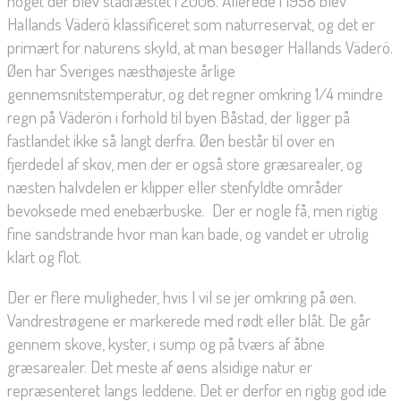
noget der blev stadfæstet i 2006. Allerede i 1958 blev
Hallands Väderö klassificeret som naturreservat, og det er
primært for naturens skyld, at man besøger Hallands Väderö.
Øen har Sveriges næsthøjeste årlige
gennemsnitstemperatur, og det regner omkring 1/4 mindre
regn på Väderön i forhold til byen Båstad, der ligger på
fastlandet ikke så langt derfra. Øen består til over en
fjerdedel af skov, men der er også store græsarealer, og
næsten halvdelen er klipper eller stenfyldte områder
bevoksede med enebærbuske. Der er nogle få, men rigtig
fine sandstrande hvor man kan bade, og vandet er utrolig
klart og flot.
Der er flere muligheder, hvis I vil se jer omkring på øen.
Vandrestrøgene er markerede med rødt eller blåt. De går
gennem skove, kyster, i sump og på tværs af åbne
græsarealer. Det meste af øens alsidige natur er
repræsenteret langs leddene. Det er derfor en rigtig god ide