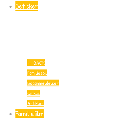
Det sker
←
BACK
Familiespil
Boganmeldelser
Cirkus
Artikler
Familiefilm