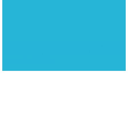
©2005-2022 - Sjovforbørn.dk, Intet materiale må gengives
uden skriftligt samtykke fra Sjovforbørn.dk |
Samlelån
for at
spare penge i din familie.