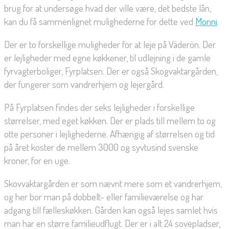
brug for at undersøge hvad der ville være, det bedste lån,
kan du få sammenlignet mulighederne for dette ved
Monni
.
Der er to forskellige muligheder for at leje på Väderön. Der
er lejligheder med egne køkkener, til udlejning i de gamle
fyrvagterboliger, Fyrplatsen. Der er også Skogvaktargården,
der fungerer som vandrerhjem og lejergård.
På Fyrplatsen findes der seks lejligheder i forskellige
størrelser, med eget køkken. Der er plads till mellem to og
otte personer i lejlighederne. Afhængig af størrelsen og tid
på året koster de mellem 3000 og syvtusind svenske
kroner, for en uge.
Skovvaktargården er som nævnt mere som et vandrerhjem,
og her bor man på dobbelt- eller familieværelse og har
adgang till fælleskøkken. Gården kan også lejes samlet hvis
man har en større familieudflugt. Der er i alt 24 sovepladser,