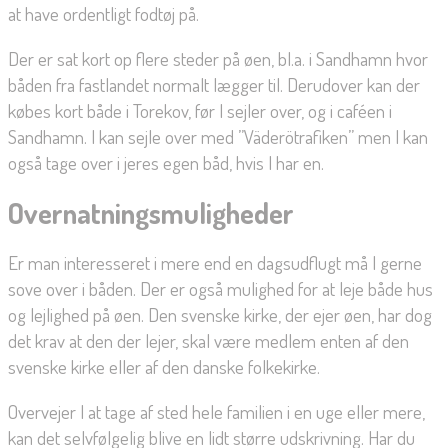
at have ordentligt fodtøj på.
Der er sat kort op flere steder på øen, bl.a. i Sandhamn hvor
båden fra fastlandet normalt lægger til. Derudover kan der
købes kort både i Torekov, før I sejler over, og i caféen i
Sandhamn. I kan sejle over med ”Väderötrafiken” men I kan
også tage over i jeres egen båd, hvis I har en.
Overnatningsmuligheder
Er man interesseret i mere end en dagsudflugt må I gerne
sove over i båden. Der er også mulighed for at leje både hus
og lejlighed på øen. Den svenske kirke, der ejer øen, har dog
det krav at den der lejer, skal være medlem enten af den
svenske kirke eller af den danske folkekirke.
Overvejer I at tage af sted hele familien i en uge eller mere,
kan det selvfølgelig blive en lidt større udskrivning. Har du