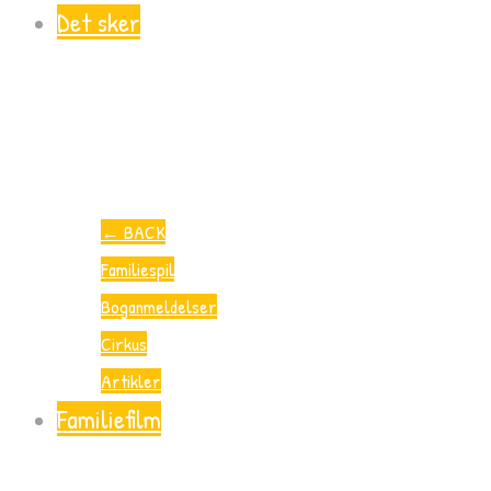
Det sker
←
BACK
Familiespil
Boganmeldelser
Cirkus
Artikler
Familiefilm