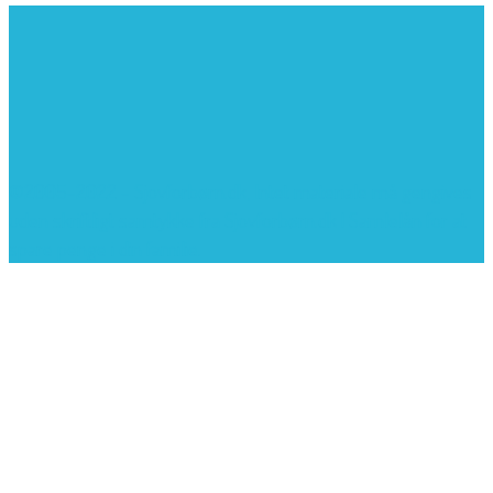
©2005-2022 - Sjovforbørn.dk, Intet materiale må gengives
uden skriftligt samtykke fra Sjovforbørn.dk |
Samlelån
for at
spare penge i din familie.