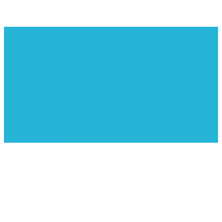
©2005-2022 - Sjovforbørn.dk, Intet materiale må gengives
uden skriftligt samtykke fra Sjovforbørn.dk |
Samlelån
for at
spare penge i din familie.