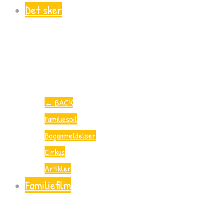
Det sker
←
BACK
Familiespil
Boganmeldelser
Cirkus
Artikler
Familiefilm