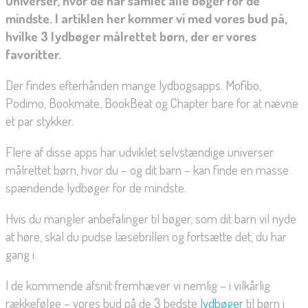
Universer, hvor de har samlet alle bøger for de
mindste. I artiklen her kommer vi med vores bud på,
hvilke 3 lydbøger målrettet børn, der er vores
favoritter.
Der findes efterhånden mange lydbogsapps. Mofibo,
Podimo, Bookmate, BookBeat og Chapter bare for at nævne
et par stykker.
Flere af disse apps har udviklet selvstændige universer
målrettet børn, hvor du – og dit barn – kan finde en masse
spændende lydbøger for de mindste.
Hvis du mangler anbefalinger til bøger, som dit barn vil nyde
at høre, skal du pudse læsebrillen og fortsætte det, du har
gang i.
I de kommende afsnit fremhæver vi nemlig – i vilkårlig
rækkefølge – vores bud på de 3 bedste
lydbøger
til børn i