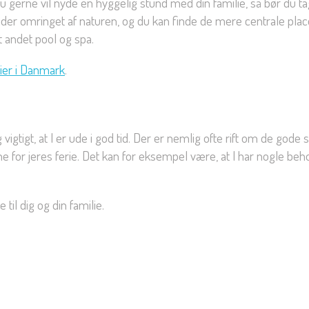
 du gerne vil nyde en hyggelig stund med din familie, så bør d
områder omringet af naturen, og du kan finde de mere centrale p
 andet pool og spa.
rier i Danmark
.
og vigtigt, at I er ude i god tid. Der er nemlig ofte rift om de g
 for jeres ferie. Det kan for eksempel være, at I har nogle behov
il dig og din familie.