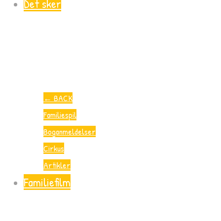
Det sker
←
BACK
Familiespil
Boganmeldelser
Cirkus
Artikler
Familiefilm