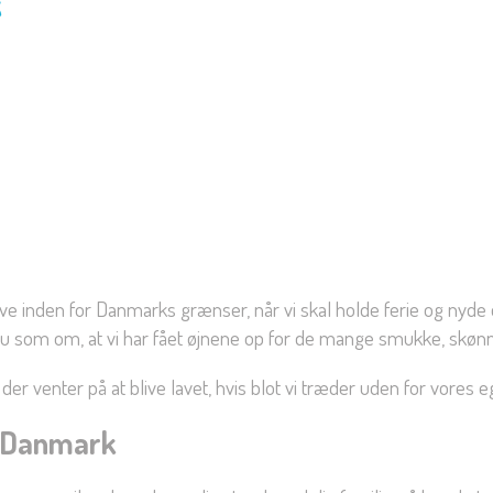
k
blive inden for Danmarks grænser, når vi skal holde ferie og nyde
nu som om, at vi har fået øjnene op for de mange smukke, skønn
er venter på at blive lavet, hvis blot vi træder uden for vores eg
i Danmark