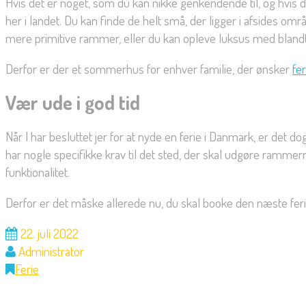
Hvis det er noget, som du kan nikke genkendende til, og hvis
her i landet. Du kan finde de helt små, der ligger i afsides 
mere primitive rammer, eller du kan opleve luksus med blandt
Derfor er der et sommerhus for enhver familie, der ønsker
fe
Vær ude i god tid
Når I har besluttet jer for at nyde en ferie i Danmark, er det d
har nogle specifikke krav til det sted, der skal udgøre rammerne
funktionalitet.
Derfor er det måske allerede nu, du skal booke den næste ferie t
22. juli 2022
Administrator
Ferie