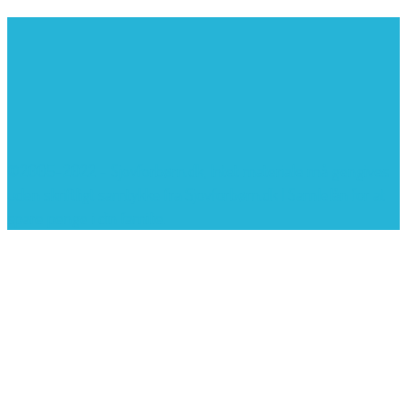
©2005-2022 - Sjovforbørn.dk, Intet materiale må gengives
uden skriftligt samtykke fra Sjovforbørn.dk |
Samlelån
for at
spare penge i din familie.