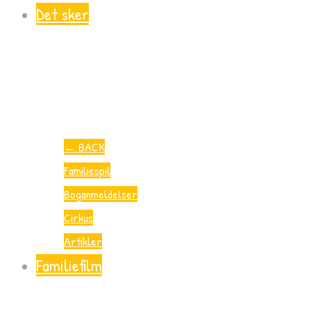
Det sker
←
BACK
Familiespil
Boganmeldelser
Cirkus
Artikler
Familiefilm