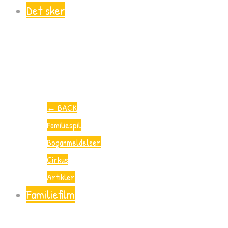
Det sker
←
BACK
Familiespil
Boganmeldelser
Cirkus
Artikler
Familiefilm