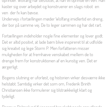
opfinder. Wolfang har besluttet, at han vil opfinde en ven. Han
kaster sig over arbejdet og konstruerer en slags robot  en
ven  der fx kan bøvse.
Undervejs i fortællingen møder Wolfang imidlertid en dreng,
der bor på samme vej. De to leger sammen og har det rart.
Fortællingen indeholder nogle fine elementer og lover godt.
Det er altid positivt, at lade børn blive inspireret til at udfolde
sig kreativt og lege Storm P. Men forfatteren misser
muligheden for at fremhæve venskabet mellem de to
drenge frem for konstruktionen af en kunstig ven. Det er
ærgerligt.
Bogens slutning er uforløst, og historien virker desværre ikke
helstøbt. Samtidig virker det som om, Frederik Brinth
Christiansen ikke formulerer sig tilstrækkeligt klart og
tydeligt.
Rasmus Palmelund Kviesgaard har skabt nogle sprudlende,