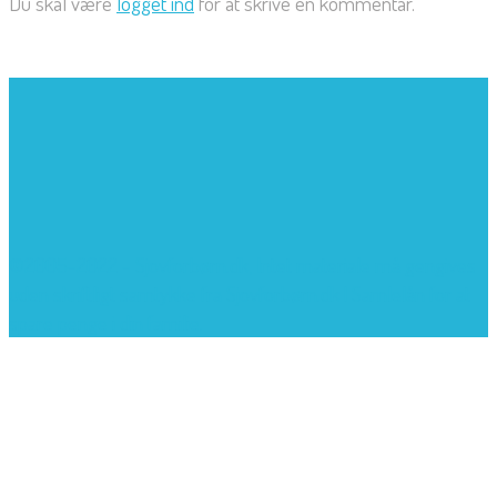
Du skal være
logget ind
for at skrive en kommentar.
©2005-2022 - Sjovforbørn.dk, Intet materiale må gengives
uden skriftligt samtykke fra Sjovforbørn.dk |
Samlelån
for at
spare penge i din familie.