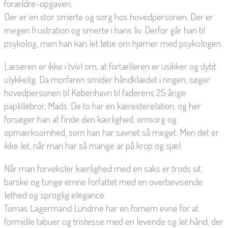
forældre-opgaven.
Der er en stor smerte og sorg hos hovedpersonen. Der er
megen frustration og smerte i hans liv. Derfor går han til
psykolog, men han kan let løbe om hjørner med psykologen.
Læseren er ikke i tvivl om, at fortælleren er usikker og dybt
ulykkelig. Da morfaren smider håndklædet i ringen, søger
hovedpersonen til København til faderens 25 årige
paplillebror, Mads. De to har en kæresterelation, og her
forsøger han at finde den kærlighed, omsorg og
opmærksomhed, som han har savnet så meget. Men det er
ikke let, når man har så mange ar på krop og sjæl.
Når man forveksler kærlighed med en saks er trods sit
barske og tunge emne forfattet med en overbevisende
lethed og sproglig elegance.
Tomas Lagermand Lundme har en fornem evne for at
formidle tabuer og tristesse med en levende og let hånd, der