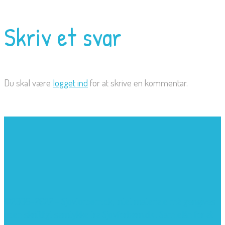
Skriv et svar
Du skal være
logget ind
for at skrive en kommentar.
©2005-2022 - Sjovforbørn.dk, Intet materiale må gengives
uden skriftligt samtykke fra Sjovforbørn.dk |
Samlelån
for at