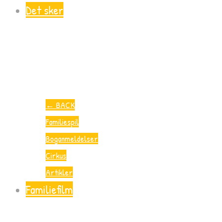
Det sker
←
BACK
Familiespil
Boganmeldelser
Cirkus
Artikler
Familiefilm