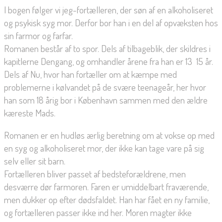
I bogen følger vi jeg-fortælleren, der søn af en alkoholiseret
og psykisk syg mor. Derfor bor han i en del af opvæksten hos
sin farmor og farfar.
Romanen består af to spor. Dels af tilbageblik, der skildres i
kapitlerne Dengang, og omhandler årene fra han er 13  15 år.
Dels af Nu, hvor han fortæller om at kæmpe med
problemerne i kølvandet på de svære teenageår, her hvor
han som 18 årig bor i København sammen med den ældre
kæreste Mads.
Romanen er en hudløs ærlig beretning om at vokse op med
en syg og alkoholiseret mor, der ikke kan tage vare på sig
selv eller sit barn.
Fortælleren bliver passet af bedsteforældrene, men
desværre dør farmoren. Faren er umiddelbart fraværende,
men dukker op efter dødsfaldet. Han har fået en ny familie,
og fortælleren passer ikke ind her. Moren magter ikke