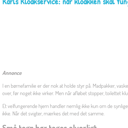
Karls Kloakservice: når kloakken skal fun
Annonce
I en børnefamilie er der nok at holde styr på. Madpakker, vaske
over, før noget ikke virker. Men når afløbet stopper, toilettet 
Et velfungerende hjem handler nemlig ikke kun om de synlige 
ikke. Når det svigter, mærkes det med det samme.
Små tegn bør tages alvorligt