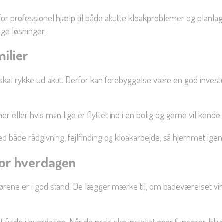
 for professionel hjælp til både akutte kloakproblemer og planla
ige løsninger.
ilier
skal rykke ud akut. Derfor kan forebyggelse være en god investe
eller hvis man lige er flyttet ind i en bolig og gerne vil kende 
 både rådgivning, fejlfinding og kloakarbejde, så hjemmet igen
for hverdagen
rørene er i god stand. De lægger mærke til, om badeværelset vi
 fylde i hverdagen. Når de praktiske installationer fungerer, bliv