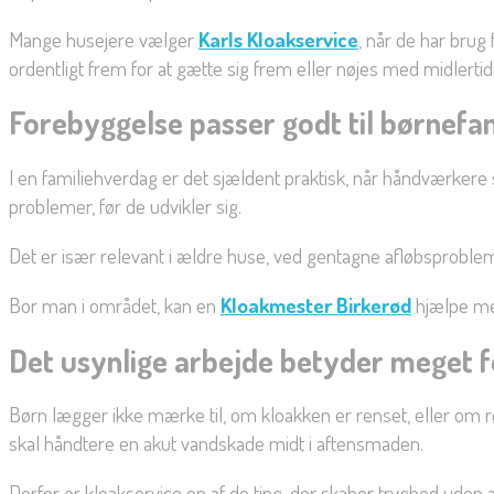
Mange husejere vælger
Karls Kloakservice
, når de har brug
ordentligt frem for at gætte sig frem eller nøjes med midlertid
Forebyggelse passer godt til børnefam
I en familiehverdag er det sjældent praktisk, når håndværkere 
problemer, før de udvikler sig.
Det er især relevant i ældre huse, ved gentagne afløbsproblemer 
Bor man i området, kan en
Kloakmester Birkerød
hjælpe med
Det usynlige arbejde betyder meget 
Børn lægger ikke mærke til, om kloakken er renset, eller om 
skal håndtere en akut vandskade midt i aftensmaden.
Derfor er kloakservice en af de ting, der skaber tryghed uden at