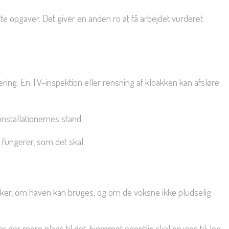
gte opgaver. Det giver en anden ro at få arbejdet vurderet
ring. En TV-inspektion eller rensning af kloakken kan afsløre
installationernes stand.
 fungerer, som det skal.
rker, om haven kan bruges, og om de voksne ikke pludselig
er der mere plads til det, hjemmet egentlig skal bruges til: leg,