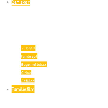
Det sker
←
BACK
Familiespil
Boganmeldelser
Cirkus
Artikler
Familiefilm