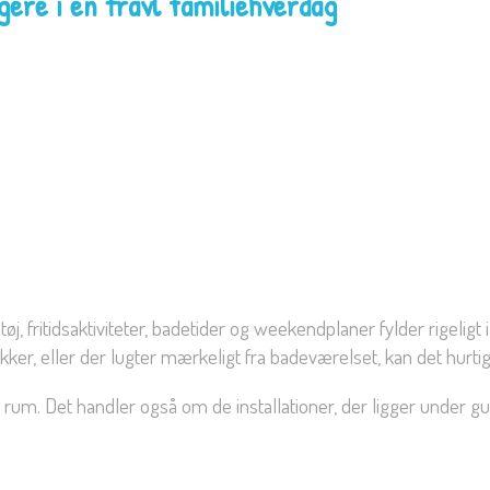
gere i en travl familiehverdag
tøj, fritidsaktiviteter, badetider og weekendplaner fylder rigeli
klukker, eller der lugter mærkeligt fra badeværelset, kan det hurt
rum. Det handler også om de installationer, der ligger under g