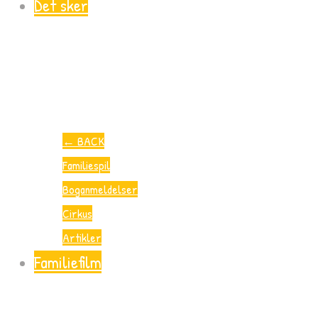
Det sker
←
BACK
Familiespil
Boganmeldelser
Cirkus
Artikler
Familiefilm