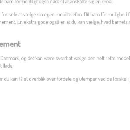
it barn formentligt også nødt til at anskaffe sig en mobil.
or selv at vælge sin egen mobiltelefon. Dit barn får mulighed f
nement. En ekstra gode også er, at du kan vælge, hvad barnet
nement
nmark, og det kan være svært at vælge den helt rette model. Du
illade.
vor du kan få et overblik over fordele og ulemper ved de forsk