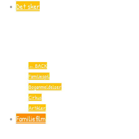
Det sker
←
BACK
Familiespil
Boganmeldelser
Cirkus
Artikler
Familiefilm