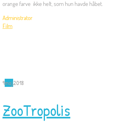
orange farve  ikke helt, som hun havde håbet.
Administrator
Film
9
maj
2018
ZooTropolis