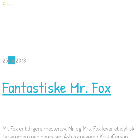
Film
25
aug
2018
Fantastiske Mr. Fox
Mr. Fox er tidligere mestertyv. Mr. og Mrs. Fox lever et idyllisk
liv sammen med deres søn Ash og nevøren Kristofferson.