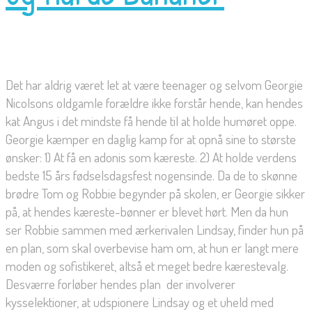
Det har aldrig været let at være teenager og selvom Georgie
Nicolsons oldgamle forældre ikke forstår hende, kan hendes
kat Angus i det mindste få hende til at holde humøret oppe.
Georgie kæmper en daglig kamp for at opnå sine to største
ønsker: 1) At få en adonis som kæreste. 2) At holde verdens
bedste 15 års fødselsdagsfest nogensinde. Da de to skønne
brødre Tom og Robbie begynder på skolen, er Georgie sikker
på, at hendes kæreste-bønner er blevet hørt. Men da hun
ser Robbie sammen med ærkerivalen Lindsay, finder hun på
en plan, som skal overbevise ham om, at hun er langt mere
moden og sofistikeret, altså et meget bedre kærestevalg.
Desværre forløber hendes plan  der involverer
kysselektioner, at udspionere Lindsay og et uheld med