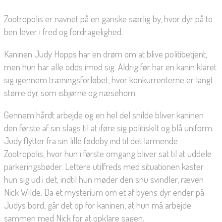
Zootropolis er navnet på en ganske særlig by, hvor dyr på to
ben lever i fred og fordragelighed.
Kaninen Judy Hopps har en drøm om at blive politibetjent,
men hun har alle odds imod sig. Aldrig før har en kanin klaret
sig igennem træningsforløbet, hvor konkurrenterne er langt
større dyr som isbjørne og næsehorn.
Gennem hårdt arbejde og en hel del snilde bliver kaninen
den første af sin slags til at iføre sig politiskilt og blå uniform.
Judy flytter fra sin lille fødeby ind til det larmende
Zootropolis, hvor hun i første omgang bliver sat til at uddele
parkeringsbøder. Lettere utilfreds med situationen kaster
hun sig ud i det, indtil hun møder den snu svindler, ræven
Nick Wilde. Da et mysterium om et af byens dyr ender på
Judys bord, går det op for kaninen, at hun må arbejde
sammen med Nick for at opklare sagen.