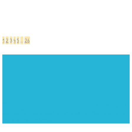
1
2
3
4
5
…
26
©2005-2022 - Sjovforbørn.dk, Intet materiale må gengives
uden skriftligt samtykke fra Sjovforbørn.dk |
Samlelån
for at
spare penge i din familie.