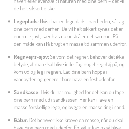
haven eller eventuelt i naturen med dine børn – det vil
de helt sikkert elske.
Legeplads:
Hvis i har en legeplads i nærheden, så tag
dine børn med derhen. De vil helt sikkert synes det er
enormt sjovt, især hvis du udstråler det samme. På
den måde kan i få brugt en masse tid sammen udenfor.
Regnvejrs-sjov:
Selvom det regner, behøver det ikke
betyde, at man skal blive inde. Tag noget regntøj på, og
kom ud og leg i regnen. Lad dine børn hoppe i
vandpytter, og generelt bare have en fest udenfor.
Sandkasse:
Hvis du har mulighed for det, kan du tage
dine børn med ud i sandkassen. Her kan i lave en
masse forskellige lege, og bygge en masse ting i sand.
Gåtur:
Det behøver ikke kræve en masse, når du skal
have dine børn med udenfor. En gåtur kan også blive