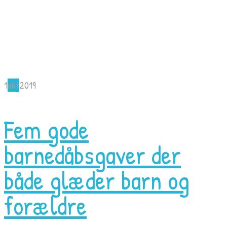
1
okt
2019
Fem gode
barnedåbsgaver der
både glæder barn og
forældre