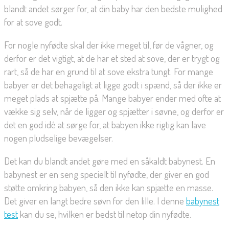
blandt andet sørger for, at din baby har den bedste mulighed
for at sove godt.
For nogle nyfødte skal der ikke meget til, før de vågner, og
derfor er det vigtigt, at de har et sted at sove, der er trygt og
rart, så de har en grund til at sove ekstra tungt. For mange
babyer er det behageligt at ligge godt i spænd, så der ikke er
meget plads at spjætte på. Mange babyer ender med ofte at
vække sig selv, når de ligger og spjætter i søvne, og derfor er
det en god idé at sørge for, at babyen ikke rigtig kan lave
nogen pludselige bevægelser.
Det kan du blandt andet gøre med en såkaldt babynest. En
babynest er en seng specielt til nyfødte, der giver en god
støtte omkring babyen, så den ikke kan spjætte en masse.
Det giver en langt bedre søvn for den lille. I denne
babynest
test
kan du se, hvilken er bedst til netop din nyfødte.