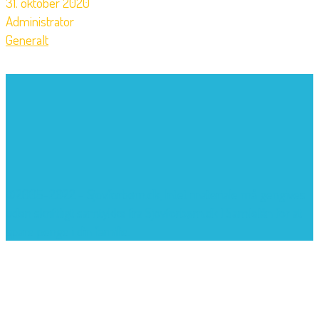
31. oktober 2020
Administrator
Generalt
©2005-2022 - Sjovforbørn.dk, Intet materiale må gengives
uden skriftligt samtykke fra Sjovforbørn.dk |
Samlelån
for at
spare penge i din familie.