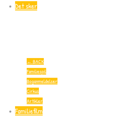
Det sker
←
BACK
Familiespil
Boganmeldelser
Cirkus
Artikler
Familiefilm